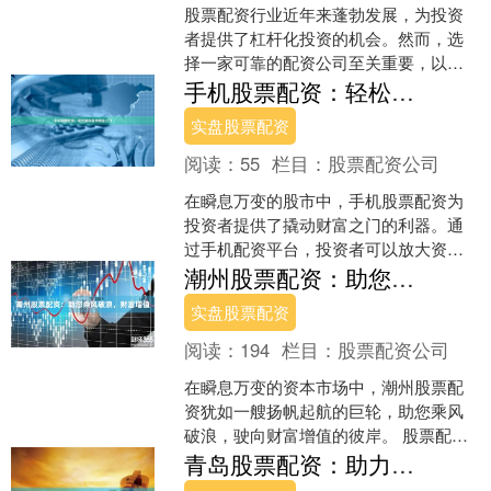
股票配资行业近年来蓬勃发展，为投资
者提供了杠杆化投资的机会。然而，选
择一家可靠的配资公司至关重要，以确
保资金安全和投资回报。 根据行业数据
手机股票配资：轻松撬动股市财富之门
和用户反馈，我们整理了....
实盘股票配资
阅读：
55
栏目：
股票配资公司
在瞬息万变的股市中，手机股票配资为
投资者提供了撬动财富之门的利器。通
过手机配资平台，投资者可以放大资金
杠杆，以小博大，轻松参与股市投资。
潮州股票配资：助您乘风破浪，财富增值
手机股票配资操作便捷，....
实盘股票配资
阅读：
194
栏目：
股票配资公司
在瞬息万变的资本市场中，潮州股票配
资犹如一艘扬帆起航的巨轮，助您乘风
破浪，驶向财富增值的彼岸。 股票配资
是一种杠杆投资方式，通过向配资公司
青岛股票配资：助力投资者财富增值
借用资金，放大投资者的....