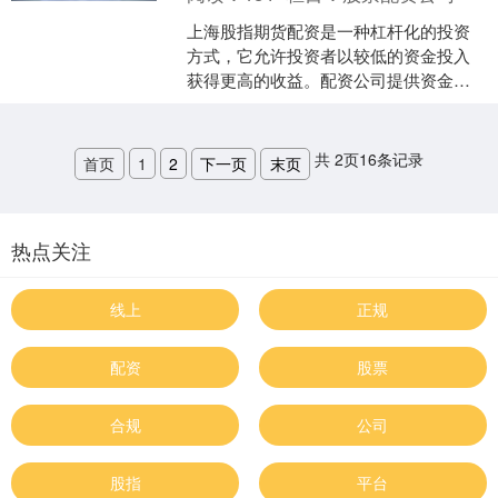
上海股指期货配资是一种杠杆化的投资
方式，它允许投资者以较低的资金投入
获得更高的收益。配资公司提供资金杠
杆，放大投资者的资金规模，从而提高
投资收益率。 **低门槛....
共
2
页
16
条记录
首页
1
2
下一页
末页
热点关注
线上
正规
配资
股票
合规
公司
股指
平台