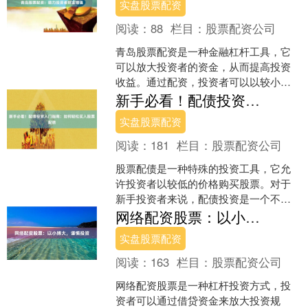
实盘股票配资
阅读：
88
栏目：
股票配资公司
青岛股票配资是一种金融杠杆工具，它
可以放大投资者的资金，从而提高投资
收益。通过配资，投资者可以以较小的
自有资金撬动更大的资金进行股票投
新手必看！配债投资入门指南：如何轻松买入股票配债
资，从而获得更高的收益。 ....
实盘股票配资
阅读：
181
栏目：
股票配资公司
股票配债是一种特殊的投资工具，它允
许投资者以较低的价格购买股票。对于
新手投资者来说，配债投资是一个不错
的选择，因为它风险较低，收益潜力
网络配资股票：以小博大，谨慎投资
高。 **如何买入股票配债....
实盘股票配资
阅读：
163
栏目：
股票配资公司
网络配资股票是一种杠杆投资方式，投
资者可以通过借贷资金来放大投资规