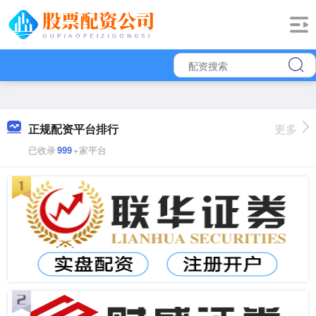
正规配资平台排行
更多
已收录
999
+家平台