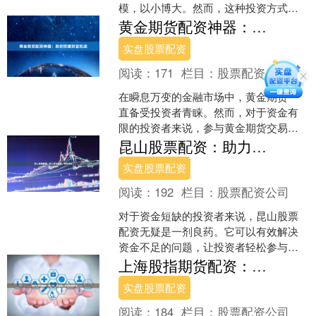
模，以小博大。然而，这种投资方式也
存在较高的风险，投资者需要谨慎对
黄金期货配资神器：助你把握财富机遇
待。 **以小博大的诱惑**....
实盘股票配资
阅读：
171
栏目：
股票配资公司
在瞬息万变的金融市场中，黄金期货一
直备受投资者青睐。然而，对于资金有
限的投资者来说，参与黄金期货交易往
往面临着资金不足的难题。黄金期货配
昆山股票配资：助力资金短缺，投资无忧
资神器应运而生，为投资者....
实盘股票配资
阅读：
192
栏目：
股票配资公司
对于资金短缺的投资者来说，昆山股票
配资无疑是一剂良药。它可以有效解决
资金不足的问题，让投资者轻松参与股
票投资，实现财富增值。 昆山股票配资
上海股指期货配资：低门槛，高收益，助您财富增值
是一种杠杆交易方式，投....
实盘股票配资
阅读：
184
栏目：
股票配资公司