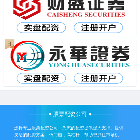
股票配资公司
选择专业股票配资公司，为您的配资提供强大支持。提供
灵活的配资方案，低门槛，高杠杆，帮助您抓住市场机