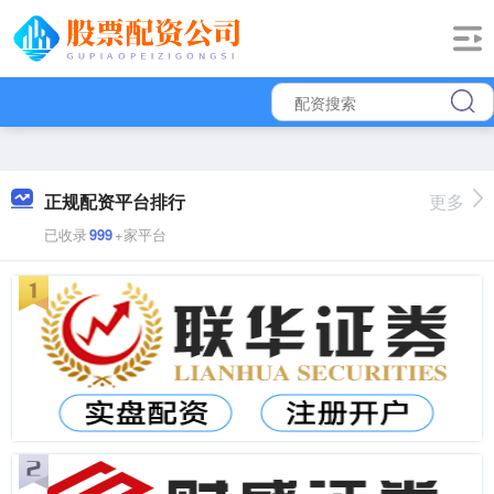
正规配资平台排行
更多
已收录
999
+家平台