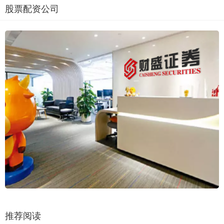
股票配资公司
推荐阅读