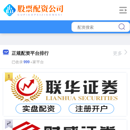
正规配资平台排行
更多
已收录
999
+家平台