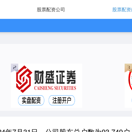
股票配资公司
股票配资
4年7月31日，公司股东总户数为93,749户