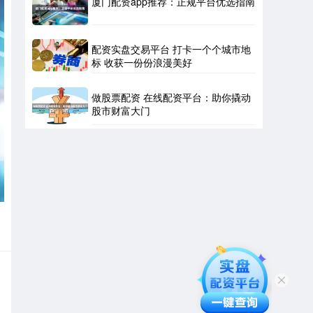
厦门配资app推荐：正规平台优选指南
配资实盘交易平台 打卡一个个城市地
标 收获一份份浪漫美好
做股票配资 在线配资平台：助你撬动
股市财富大门