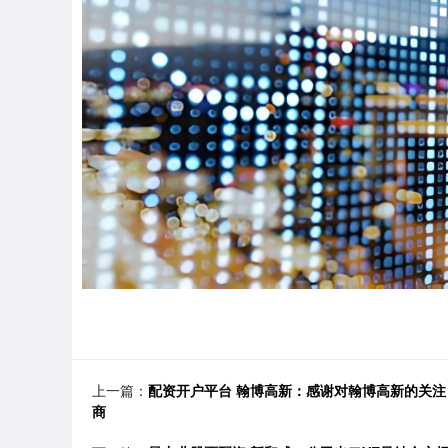
上一篇：
配资开户平台 翰博高新：感谢对翰博高新的关
商