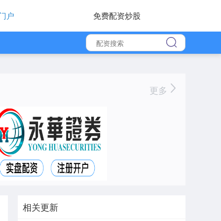
门户
免费配资炒股
更多
相关更新