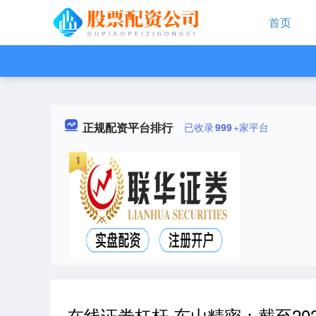
首页
正规配资平台排行
已收录
999
+家平台
在线证劵杠杆 东山精密：截至202