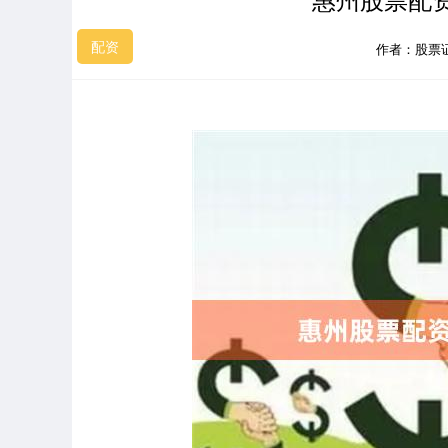
配资
作者：股票