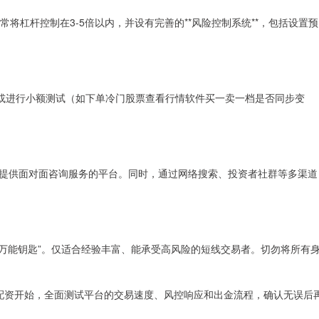
将杠杆控制在3-5倍以内，并设有完善的**风险控制系统**，包括设置预
，或进行小额测试（如下单冷门股票查看行情软件买一卖一档是否同步变
提供面对面咨询服务的平台。同时，通过网络搜索、投资者社群等多渠道
股市“万能钥匙”。仅适合经验丰富、能承受高风险的短线交易者。切勿将所有
短期配资开始，全面测试平台的交易速度、风控响应和出金流程，确认无误后