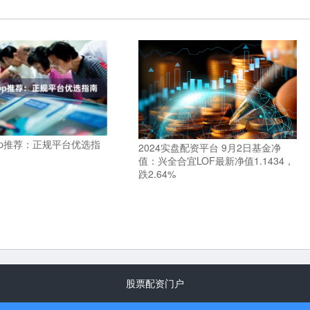
pp推荐：正规平台优选指
2024实盘配资平台 9月2日基金净
值：兴全合宜LOF最新净值1.1434，
跌2.64%
股票配资门户