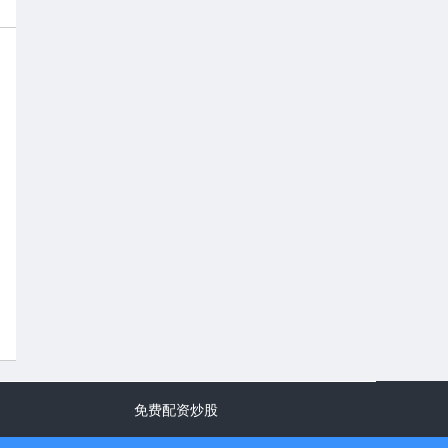
免费配资炒股