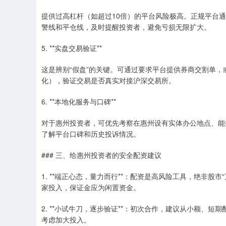
提供过高杠杆（如超过10倍）的平台风险极高。正规平台通常
警线和平仓线，及时提醒投资者，避免亏损无限扩大。
5. **实盘交易验证**
这是辨别“假盘”的关键。可通过要求平台提供券商交割单
化），验证交易是否真实对接沪深交易所。
6. **本地化服务与口碑**
对于惠州投资者，可优先考察在惠州设有实体办公地点、能
了解平台口碑和历史投诉情况。
### 三、给惠州投资者的安全配资建议
1. **端正心态，量力而行**：配资是高风险工具，绝非
家投入，保证金应为闲置资金。
2. **小试牛刀，逐步验证**：初次合作，建议从小额、
考虑加大投入。