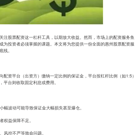
关注股票配资这一杠杆工具，以期放大收益。然而，市场上的配资服务鱼
成为投资者必须掌握的课题。本文将为您提供一份全面的惠州股票配资服
底线。
向配资平台（出资方）缴纳一定比例的保证金，平台按杠杆比例（如1:5
，平台则收取固定利息或费用。
市场小幅波动可能导致保证金大幅损失甚至爆仓。
资者权益保障不足。
跑路、风控不严等致命问题。