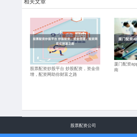
相关文章
厦门配资a
股票配资炒股平台 炒股配资，资金倍
南
增，配资网助你财富之路
股票配资公司