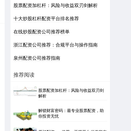
股票配资加杠杆：风险与收益双刃剑解析
十大炒股杠杆配资平台排名推荐
在线炒股配资公司推荐榜单
浙江配资公司推荐：合规平台与操作指南
泉州配资公司推荐指南
推荐阅读
股票配资加杠杆：风险与收益双刃剑
解析
解锁财富密码：最专业股票配资，助
你投资无忧