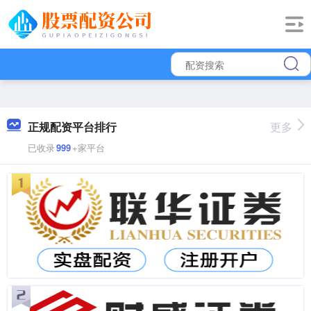
正规配资平台排行
更多
已收录
999
+家平台