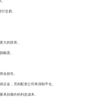
款。
况进行交易。
行更大的投资。
亏损幅度。
的资金损失。
追加保证金，否则配资公司将强制平仓。
者需要承担额外的利息成本。