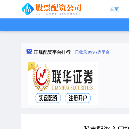
首页
正规配资平台排行
已收录
999
+家平台
股市配资入门