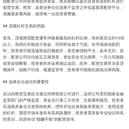
指配资公司向投资者提供资金，使其能够以超出自身资金的杠杆进行
期货交易。然而，这类业务往往游离于监管之外实盘股票配资平台，
潜藏着多重风险，值得每一位投资者警惕。
## 违规杠杆交易的风险
首先，违规期货配资通常伴随着极高的杠杆比例，有的甚至达到10倍
以上。虽然杠杆能放大收益，但同样会放大亏损。在市场波动剧烈
时，投资者可能迅速面临巨额损失，甚至被强制平仓，血本无归。其
次，配资公司往往缺乏正规资质，资金安全无法保障。一旦公司跑路
或资金链断裂，投资者的本金将难以追回。此外，配资交易常涉及违
规操作，如账户出借、规避监管等，投资者可能因此面临法律风险。
## 选择合法途径的重要性
合法的期货交易应当通过持牌期货公司进行，这些公司受到国家金融
监管部门的严格监督，资金实行第三方存管，交易透明规范。投资者
应选择具备合法资质的机构，理性评估自身风险承受能力，使用适度
的杠杆。期货市场本身具有高风险属性，投资者需具备专业知识和风
控意识，切勿轻信“稳赚不赔”的配资宣传。