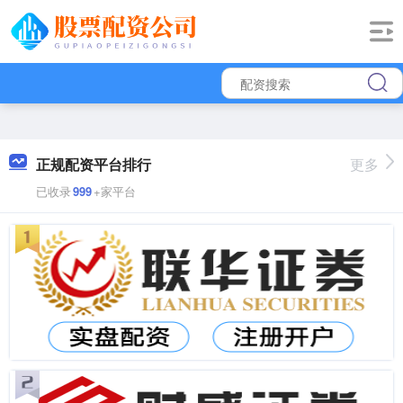
正规配资平台排行
更多
已收录
999
+家平台