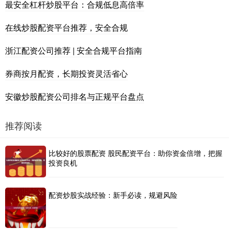
最安全杠杆炒股平台：合规低息高倍率
在线炒股配资平台推荐，安全合规
浙江配资公司推荐 | 安全合规平台指南
券商按月配资，长期投资灵活省心
安徽炒股配资公司排名与正规平台盘点
推荐阅读
比较好的股票配资 股民配资平台：助你资金倍增，把握
投资良机
配资炒股实战经验：新手必读，规避风险