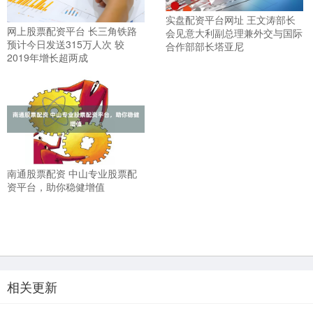
实盘配资平台网址 王文涛部长
网上股票配资平台 长三角铁路
会见意大利副总理兼外交与国际
预计今日发送315万人次 较
合作部部长塔亚尼
2019年增长超两成
南通股票配资 中山专业股票配
资平台，助你稳健增值
相关更新