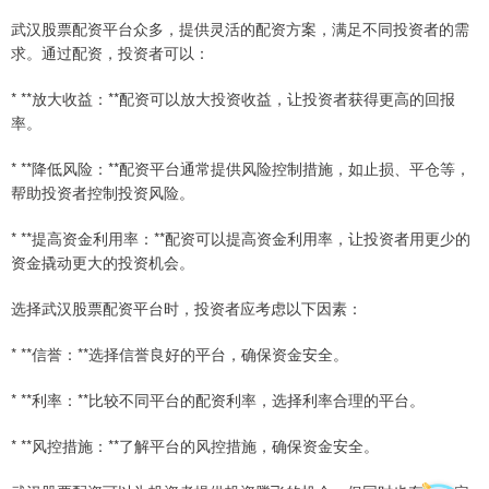
武汉股票配资平台众多，提供灵活的配资方案，满足不同投资者的需
求。通过配资，投资者可以：
* **放大收益：**配资可以放大投资收益，让投资者获得更高的回报
率。
* **降低风险：**配资平台通常提供风险控制措施，如止损、平仓等，
帮助投资者控制投资风险。
* **提高资金利用率：**配资可以提高资金利用率，让投资者用更少的
资金撬动更大的投资机会。
选择武汉股票配资平台时，投资者应考虑以下因素：
* **信誉：**选择信誉良好的平台，确保资金安全。
* **利率：**比较不同平台的配资利率，选择利率合理的平台。
* **风控措施：**了解平台的风控措施，确保资金安全。