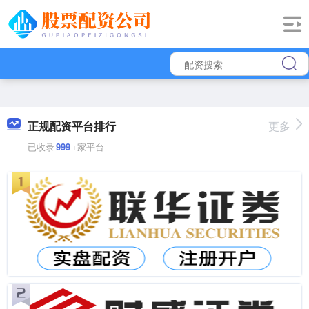
正规配资平台排行
更多
已收录
999
+家平台