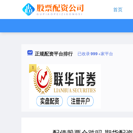
首页
正规配资平台排行
已收录
999
+家平台
配债股票会跌吗 期货配