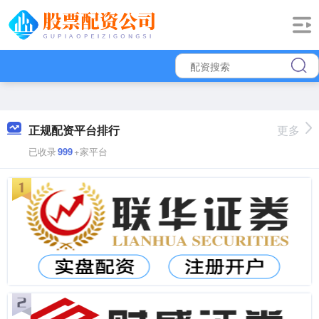
正规配资平台排行
更多
已收录
999
+家平台